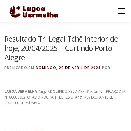
Pular
para
Menu
o
conteúdo
O MUNICÍPIO
NOTÍCIAS
IMAGENS DE LAGOA
Resultado Tri Legal Tchê Interior de
hoje, 20/04/2025 – Curtindo Porto
Alegre
FALE CONOSCO
PUBLICADO EM
DOMINGO, 20 DE ABRIL DE 2025
POR
LAGOA VERMELHA
, Ang.: ADQUIRIDO PELO APP. 3º Prêmio – RICARDO M.
Nº 00600852, OTAVIO ROCHA | FLORES D, Ang.: RESTAURANTE LE
SORELLE. 4º Prêmio – …