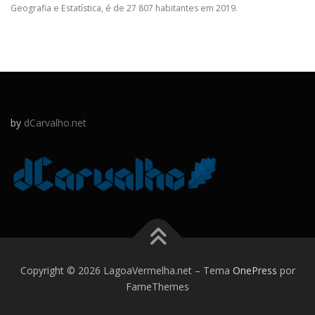
Geografia e Estatística, é de 27 807 habitantes em 2019.
by
dCarvalho.net
Copyright © 2026 LagoaVermelha.net
–
Tema
OnePress
por
FameThemes