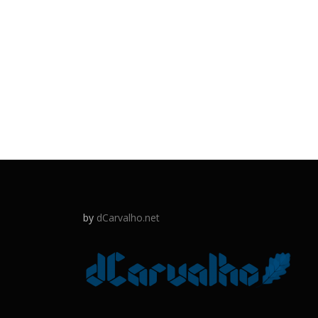
by
dCarvalho.net