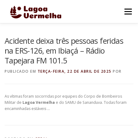
Pular
para
Menu
o
conteúdo
O MUNICÍPIO
NOTÍCIAS
IMAGENS DE LAGOA
Acidente deixa três pessoas feridas
na ERS-126, em Ibiaçá – Rádio
Tapejara FM 101.5
FALE CONOSCO
PUBLICADO EM
TERÇA-FEIRA, 22 DE ABRIL DE 2025
POR
As vítimas foram socorridas por equipes do Corpo de Bombeiros
Militar de
Lagoa Vermelha
e do SAMU de Sananduva. Todas foram
encaminhadas estáveis …