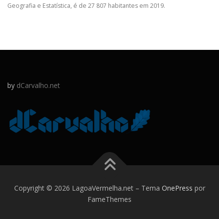
Geografia e Estatística, é de 27 807 habitantes em 2019.
by
dCarvalho.net
Copyright © 2026 LagoaVermelha.net
–
Tema
OnePress
por
FameThemes