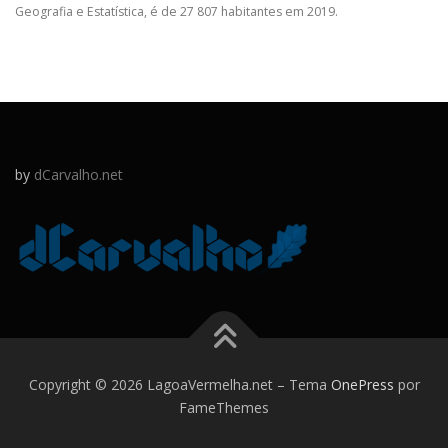
Geografia e Estatística, é de 27 807 habitantes em 2019.
by
dCarvalho.net
Copyright © 2026 LagoaVermelha.net
–
Tema
OnePress
por
FameThemes