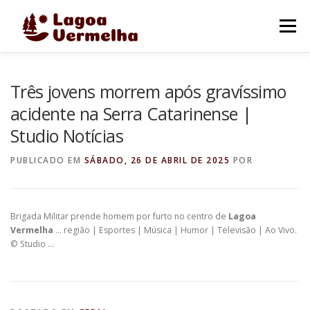
Pular
para
Menu
o
conteúdo
O MUNICÍPIO
NOTÍCIAS
IMAGENS DE LAGOA
Três jovens morrem após gravíssimo
acidente na Serra Catarinense |
Studio Notícias
FALE CONOSCO
PUBLICADO EM
SÁBADO, 26 DE ABRIL DE 2025
POR
Brigada Militar prende homem por furto no centro de
Lagoa
Vermelha
… região | Esportes | Música | Humor | Televisão | Ao Vivo.
© Studio …