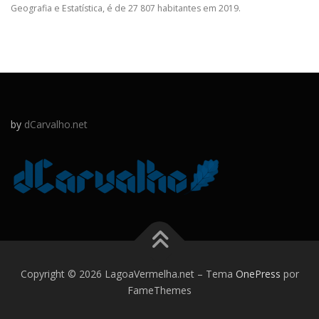
Geografia e Estatística, é de 27 807 habitantes em 2019.
by
dCarvalho.net
Copyright © 2026 LagoaVermelha.net
–
Tema
OnePress
por
FameThemes