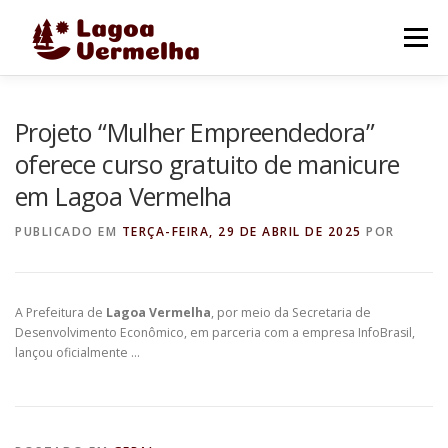
Pular
para
Menu
o
conteúdo
O MUNICÍPIO
NOTÍCIAS
IMAGENS DE LAGOA
Projeto “Mulher Empreendedora”
oferece curso gratuito de manicure
em Lagoa Vermelha
FALE CONOSCO
PUBLICADO EM
TERÇA-FEIRA, 29 DE ABRIL DE 2025
POR
A Prefeitura de
Lagoa Vermelha
, por meio da Secretaria de
Desenvolvimento Econômico, em parceria com a empresa InfoBrasil,
lançou oficialmente …