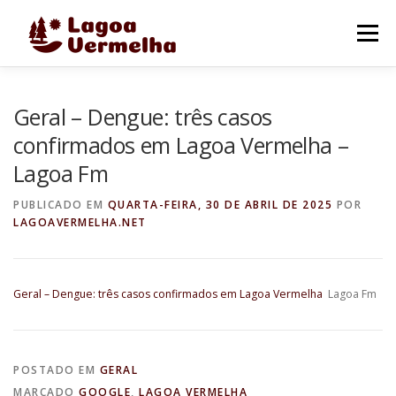
Pular
para
Menu
o
conteúdo
O MUNICÍPIO
NOTÍCIAS
IMAGENS DE LAGOA
Geral – Dengue: três casos
confirmados em Lagoa Vermelha –
Lagoa Fm
FALE CONOSCO
PUBLICADO EM
QUARTA-FEIRA, 30 DE ABRIL DE 2025
POR
LAGOAVERMELHA.NET
Geral – Dengue: três casos confirmados em Lagoa Vermelha
Lagoa Fm
POSTADO EM
GERAL
MARCADO
GOOGLE
,
LAGOA VERMELHA