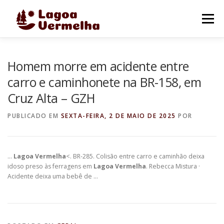
Pular
para
Menu
o
conteúdo
O MUNICÍPIO
NOTÍCIAS
IMAGENS DE LAGOA
Homem morre em acidente entre
carro e caminhonete na BR-158, em
Cruz Alta – GZH
FALE CONOSCO
PUBLICADO EM
SEXTA-FEIRA, 2 DE MAIO DE 2025
POR
…
Lagoa Vermelha
<. BR-285. Colisão entre carro e caminhão deixa
idoso preso às ferragens em
Lagoa Vermelha
. Rebecca Mistura ·
Acidente deixa uma bebê de …