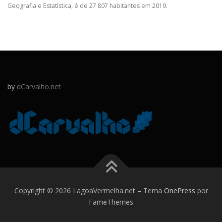
Geografia e Estatística, é de 27 807 habitantes em 2019.
by
dCarvalho.net
Copyright © 2026 LagoaVermelha.net
–
Tema
OnePress
por
FameThemes