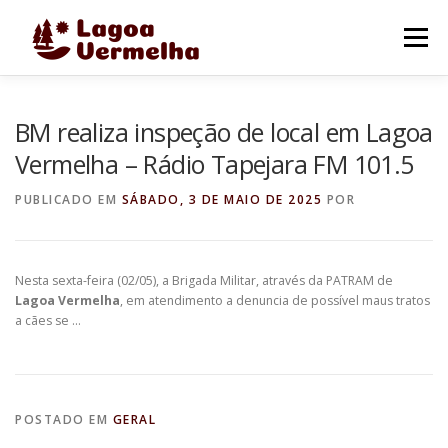
Pular
para
Menu
o
conteúdo
O MUNICÍPIO
NOTÍCIAS
IMAGENS DE LAGOA
BM realiza inspeção de local em Lagoa
Vermelha – Rádio Tapejara FM 101.5
FALE CONOSCO
PUBLICADO EM
SÁBADO, 3 DE MAIO DE 2025
POR
Nesta sexta-feira (02/05), a Brigada Militar, através da PATRAM de
Lagoa Vermelha
, em atendimento a denuncia de possível maus tratos
a cães se …
POSTADO EM
GERAL