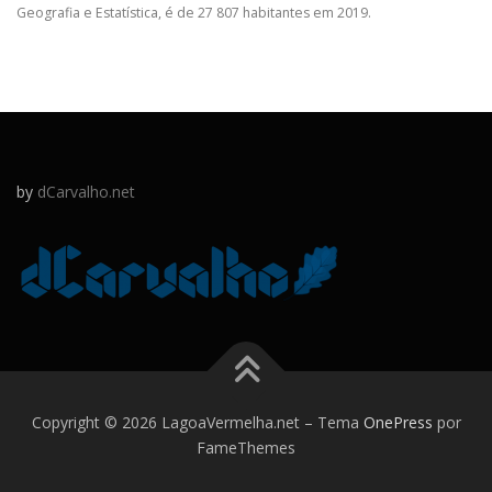
Geografia e Estatística, é de 27 807 habitantes em 2019.
by
dCarvalho.net
Copyright © 2026 LagoaVermelha.net
–
Tema
OnePress
por
FameThemes