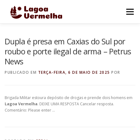
Pular
para
Menu
o
conteúdo
O MUNICÍPIO
NOTÍCIAS
IMAGENS DE LAGOA
Dupla é presa em Caxias do Sul por
roubo e porte ilegal de arma – Petrus
News
FALE CONOSCO
PUBLICADO EM
TERÇA-FEIRA, 6 DE MAIO DE 2025
POR
Brigada Militar estoura depósito de drogas e prende dois homens em
Lagoa Vermelha
. DEIXE UMA RESPOSTA Cancelar resposta.
Comentário: Please enter …