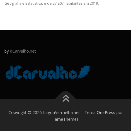
Geografia e Estatística, é de 27 807 habitantes em 2019.
by
dCarvalho.net
Copyright © 2026 LagoaVermelha.net
–
Tema
OnePress
por
FameThemes