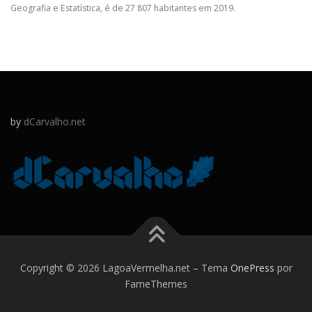
Geografia e Estatística, é de 27 807 habitantes em 2019.
by
dCarvalho.net
Copyright © 2026 LagoaVermelha.net
–
Tema
OnePress
por
FameThemes