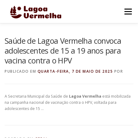
Pular
para
Menu
o
conteúdo
O MUNICÍPIO
NOTÍCIAS
IMAGENS DE LAGOA
Saúde de Lagoa Vermelha convoca
adolescentes de 15 a 19 anos para
vacina contra o HPV
FALE CONOSCO
PUBLICADO EM
QUARTA-FEIRA, 7 DE MAIO DE 2025
POR
A Secretaria Municipal da Saúde de
Lagoa Vermelha
está mobilizada
na campanha nacional de vacinação contra o HPV, voltada para
adolescentes de 15 …