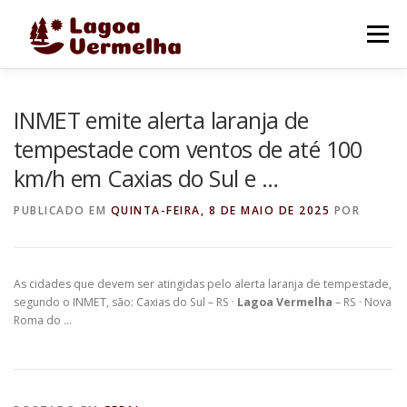
Pular
para
Menu
o
conteúdo
O MUNICÍPIO
NOTÍCIAS
IMAGENS DE LAGOA
INMET emite alerta laranja de
tempestade com ventos de até 100
km/h em Caxias do Sul e …
FALE CONOSCO
PUBLICADO EM
QUINTA-FEIRA, 8 DE MAIO DE 2025
POR
As cidades que devem ser atingidas pelo alerta laranja de tempestade,
segundo o INMET, são: Caxias do Sul – RS ·
Lagoa Vermelha
– RS · Nova
Roma do …