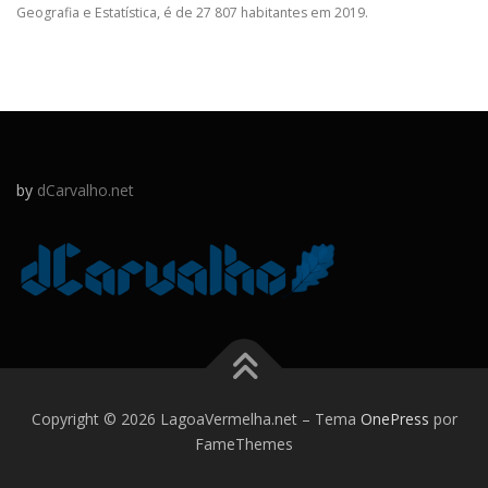
Geografia e Estatística, é de 27 807 habitantes em 2019.
by
dCarvalho.net
Copyright © 2026 LagoaVermelha.net
–
Tema
OnePress
por
FameThemes