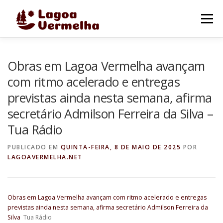
Pular
para
Menu
o
conteúdo
O MUNICÍPIO
NOTÍCIAS
IMAGENS DE LAGOA
Obras em Lagoa Vermelha avançam
com ritmo acelerado e entregas
previstas ainda nesta semana, afirma
FALE CONOSCO
secretário Admilson Ferreira da Silva –
Tua Rádio
PUBLICADO EM
QUINTA-FEIRA, 8 DE MAIO DE 2025
POR
LAGOAVERMELHA.NET
Obras em Lagoa Vermelha avançam com ritmo acelerado e entregas
previstas ainda nesta semana, afirma secretário Admilson Ferreira da
Silva
Tua Rádio