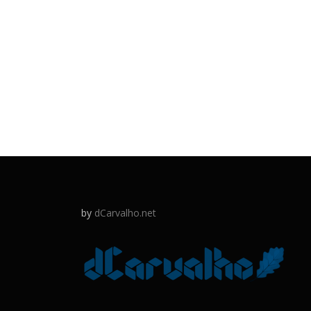
by
dCarvalho.net