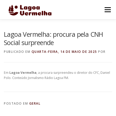
Pular
para
Menu
o
conteúdo
O MUNICÍPIO
NOTÍCIAS
IMAGENS DE LAGOA
Lagoa Vermelha: procura pela CNH
Social surpreende
FALE CONOSCO
PUBLICADO EM
QUARTA-FEIRA, 14 DE MAIO DE 2025
POR
Em
Lagoa Vermelha
, a procura surpreendeu o diretor do CFC, Daniel
Polo. Conteúdo Jornalismo Rádio Lagoa FM.
POSTADO EM
GERAL