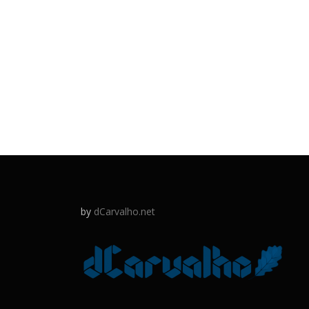
by
dCarvalho.net