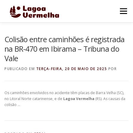
Pular
para
Menu
o
conteúdo
O MUNICÍPIO
NOTÍCIAS
IMAGENS DE LAGOA
Colisão entre caminhões é registrada
na BR-470 em Ibirama – Tribuna do
Vale
FALE CONOSCO
PUBLICADO EM
TERÇA-FEIRA, 20 DE MAIO DE 2025
POR
Os caminhões envolvidos no acidente têm placas de Barra Velha (SC),
no Litoral Norte catarinense, e de
Lagoa Vermelha
(RS). As causas da
colisão …