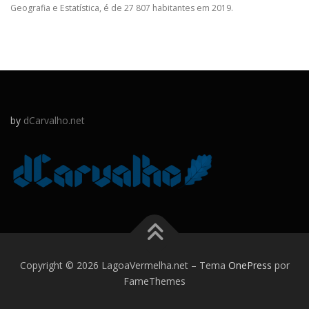
Geografia e Estatística, é de 27 807 habitantes em 2019.
by
dCarvalho.net
Copyright © 2026 LagoaVermelha.net
–
Tema
OnePress
por
FameThemes