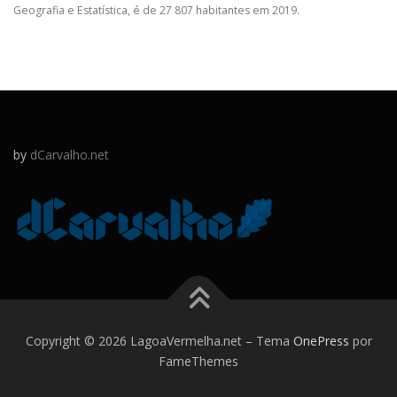
Geografia e Estatística, é de 27 807 habitantes em 2019.
by
dCarvalho.net
Copyright © 2026 LagoaVermelha.net
–
Tema
OnePress
por
FameThemes