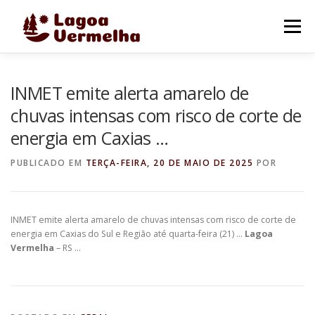
Pular
para
Menu
o
conteúdo
O MUNICÍPIO
NOTÍCIAS
IMAGENS DE LAGOA
INMET emite alerta amarelo de
chuvas intensas com risco de corte de
energia em Caxias …
FALE CONOSCO
PUBLICADO EM
TERÇA-FEIRA, 20 DE MAIO DE 2025
POR
INMET emite alerta amarelo de chuvas intensas com risco de corte de
energia em Caxias do Sul e Região até quarta-feira (21) …
Lagoa
Vermelha
– RS …