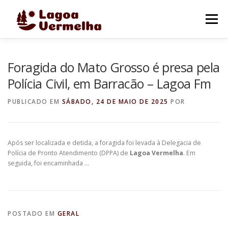
Pular
para
Menu
o
conteúdo
O MUNICÍPIO
NOTÍCIAS
IMAGENS DE LAGOA
Foragida do Mato Grosso é presa pela
Polícia Civil, em Barracão – Lagoa Fm
FALE CONOSCO
PUBLICADO EM
SÁBADO, 24 DE MAIO DE 2025
POR
Após ser localizada e detida, a foragida foi levada à Delegacia de
Polícia de Pronto Atendimento (DPPA) de
Lagoa Vermelha
. Em
seguida, foi encaminhada …
POSTADO EM
GERAL