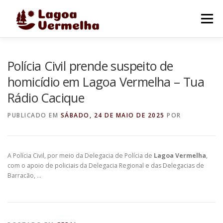
Pular
para
Menu
o
conteúdo
O MUNICÍPIO
NOTÍCIAS
IMAGENS DE LAGOA
Polícia Civil prende suspeito de
homicídio em Lagoa Vermelha – Tua
Rádio Cacique
FALE CONOSCO
PUBLICADO EM
SÁBADO, 24 DE MAIO DE 2025
POR
A Polícia Civil, por meio da Delegacia de Polícia de
Lagoa Vermelha
,
com o apoio de policiais da Delegacia Regional e das Delegacias de
Barracão, …