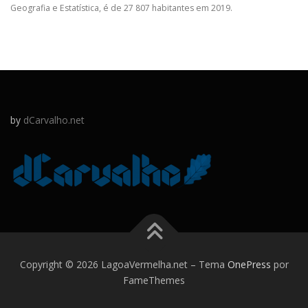
Geografia e Estatística, é de 27 807 habitantes em 2019.
by
dCarvalho.net
Copyright © 2026 LagoaVermelha.net
–
Tema
OnePress
por
FameThemes