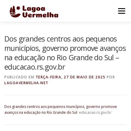
Pular
para
Menu
o
conteúdo
O MUNICÍPIO
NOTÍCIAS
IMAGENS DE LAGOA
Dos grandes centros aos pequenos
municípios, governo promove avanços
na educação no Rio Grande do Sul –
FALE CONOSCO
educacao.rs.gov.br
PUBLICADO EM
TERÇA-FEIRA, 27 DE MAIO DE 2025
POR
LAGOAVERMELHA.NET
Dos grandes centros aos pequenos municípios, governo promove
avanços na educação no Rio Grande do Sul
educacao.rs.gov.br