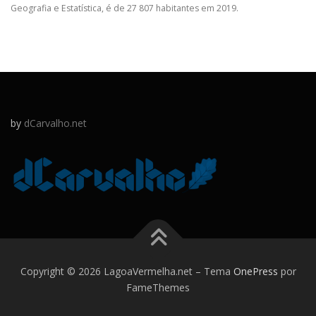
Geografia e Estatística, é de 27 807 habitantes em 2019.
by
dCarvalho.net
Copyright © 2026 LagoaVermelha.net
–
Tema
OnePress
por
FameThemes