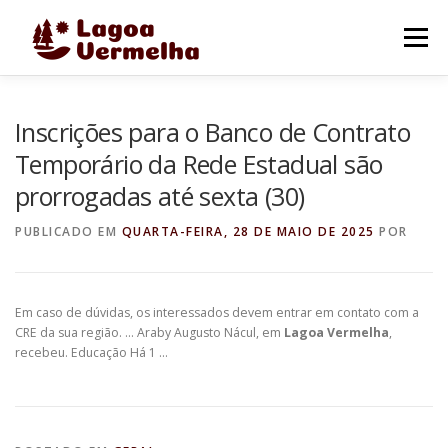
Pular
para
Menu
o
conteúdo
O MUNICÍPIO
NOTÍCIAS
IMAGENS DE LAGOA
Inscrições para o Banco de Contrato
Temporário da Rede Estadual são
prorrogadas até sexta (30)
FALE CONOSCO
PUBLICADO EM
QUARTA-FEIRA, 28 DE MAIO DE 2025
POR
Em caso de dúvidas, os interessados devem entrar em contato com a
CRE da sua região. … Araby Augusto Nácul, em
Lagoa Vermelha
,
recebeu. Educação Há 1 …