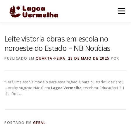
Pular
para
Menu
o
conteúdo
O MUNICÍPIO
NOTÍCIAS
IMAGENS DE LAGOA
Leite vistoria obras em escola no
noroeste do Estado – NB Notícias
FALE CONOSCO
PUBLICADO EM
QUARTA-FEIRA, 28 DE MAIO DE 2025
POR
“Será uma escola modelo para essa região e para o Estado”, declarou
… Araby Augusto Nácul, em
Lagoa Vermelha
, recebeu. Educação Há 1
dia. Dos …
POSTADO EM
GERAL