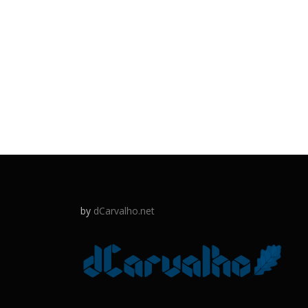
by
dCarvalho.net