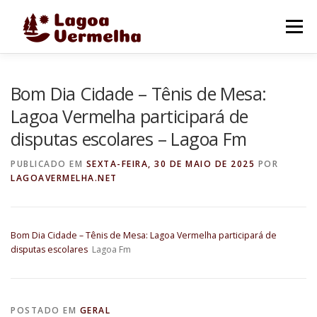
Pular
para
Menu
o
conteúdo
O MUNICÍPIO
NOTÍCIAS
IMAGENS DE LAGOA
Bom Dia Cidade – Tênis de Mesa:
Lagoa Vermelha participará de
disputas escolares – Lagoa Fm
FALE CONOSCO
PUBLICADO EM
SEXTA-FEIRA, 30 DE MAIO DE 2025
POR
LAGOAVERMELHA.NET
Bom Dia Cidade – Tênis de Mesa: Lagoa Vermelha participará de
disputas escolares
Lagoa Fm
POSTADO EM
GERAL