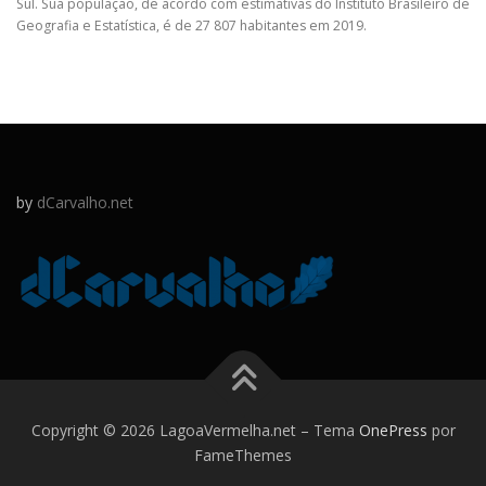
Sul. Sua população, de acordo com estimativas do Instituto Brasileiro de
Geografia e Estatística, é de 27 807 habitantes em 2019.
by
dCarvalho.net
Copyright © 2026 LagoaVermelha.net
–
Tema
OnePress
por
FameThemes