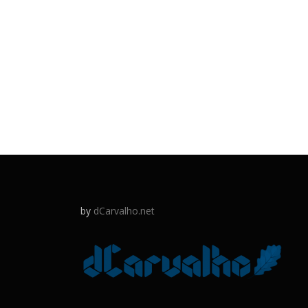
by
dCarvalho.net