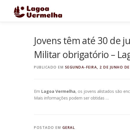
Pular
para
o
conteúdo
Jovens têm até 30 de j
Militar obrigatório – L
PUBLICADO EM
SEGUNDA-FEIRA, 2 DE JUNHO DE
Em
Lagoa Vermelha
, os jovens alistados são e
Mais informações podem ser obtidas …
POSTADO EM
GERAL