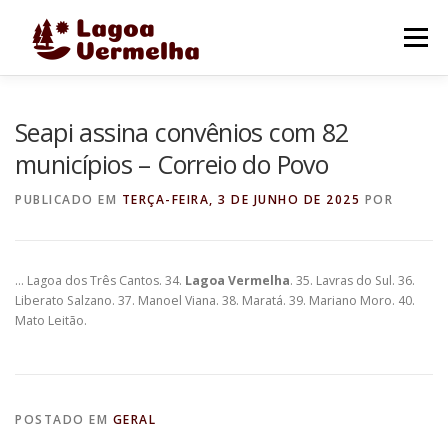
Pular
para
Menu
o
conteúdo
O MUNICÍPIO
NOTÍCIAS
IMAGENS DE LAGOA
Seapi assina convênios com 82
municípios – Correio do Povo
FALE CONOSCO
PUBLICADO EM
TERÇA-FEIRA, 3 DE JUNHO DE 2025
POR
… Lagoa dos Três Cantos. 34.
Lagoa Vermelha
. 35. Lavras do Sul. 36.
Liberato Salzano. 37. Manoel Viana. 38. Maratá. 39. Mariano Moro. 40.
Mato Leitão.
POSTADO EM
GERAL