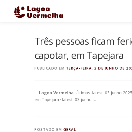
Pular
para
o
conteúdo
Três pessoas ficam fer
capotar, em Tapejara
PUBLICADO EM
TERÇA-FEIRA, 3 DE JUNHO DE 20
…
Lagoa Vermelha
. Últimas. latest. 03 junho 20
em Tapejara · latest. 03 junho …
POSTADO EM
GERAL