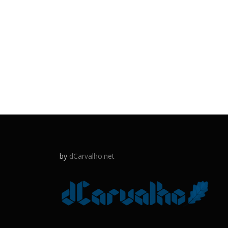
by
dCarvalho.net