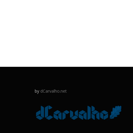
by
dCarvalho.net