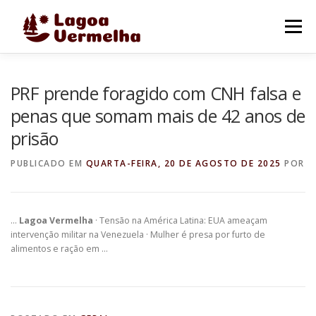
Pular
para
Menu
o
conteúdo
O MUNICÍPIO
NOTÍCIAS
IMAGENS DE LAGOA
PRF prende foragido com CNH falsa e
penas que somam mais de 42 anos de
prisão
FALE CONOSCO
PUBLICADO EM
QUARTA-FEIRA, 20 DE AGOSTO DE 2025
POR
…
Lagoa Vermelha
· Tensão na América Latina: EUA ameaçam
intervenção militar na Venezuela · Mulher é presa por furto de
alimentos e ração em …