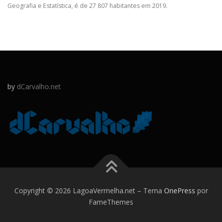
Geografia e Estatística, é de 27 807 habitantes em 2019.
by
dCarvalho.net
Copyright © 2026 LagoaVermelha.net
–
Tema
OnePress
por
FameThemes