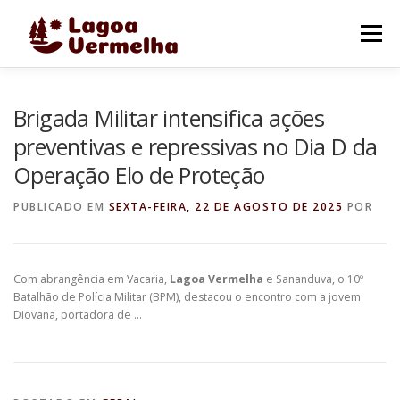
Pular
para
Menu
o
conteúdo
O MUNICÍPIO
NOTÍCIAS
IMAGENS DE LAGOA
Brigada Militar intensifica ações
preventivas e repressivas no Dia D da
Operação Elo de Proteção
FALE CONOSCO
PUBLICADO EM
SEXTA-FEIRA, 22 DE AGOSTO DE 2025
POR
Com abrangência em Vacaria,
Lagoa Vermelha
e Sananduva, o 10º
Batalhão de Polícia Militar (BPM), destacou o encontro com a jovem
Diovana, portadora de …