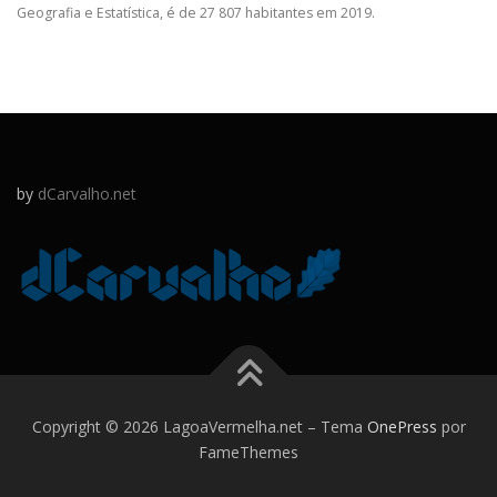
Geografia e Estatística, é de 27 807 habitantes em 2019.
by
dCarvalho.net
Copyright © 2026 LagoaVermelha.net
–
Tema
OnePress
por
FameThemes