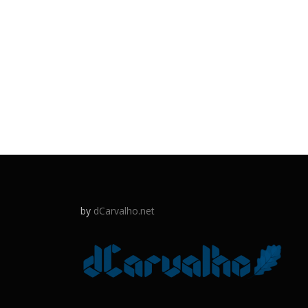
by
dCarvalho.net