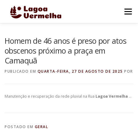
Pular
para
Menu
o
conteúdo
O MUNICÍPIO
NOTÍCIAS
IMAGENS DE LAGOA
Homem de 46 anos é preso por atos
obscenos próximo a praça em
Camaquã
FALE CONOSCO
PUBLICADO EM
QUARTA-FEIRA, 27 DE AGOSTO DE 2025
POR
Manutenção e recuperação da rede pluvial na Rua
Lagoa Vermelha
…
POSTADO EM
GERAL