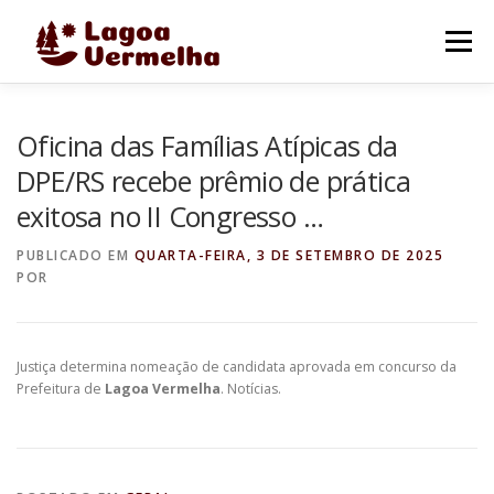
Pular
para
Menu
o
conteúdo
O MUNICÍPIO
NOTÍCIAS
IMAGENS DE LAGOA
Oficina das Famílias Atípicas da
DPE/RS recebe prêmio de prática
exitosa no II Congresso …
FALE CONOSCO
PUBLICADO EM
QUARTA-FEIRA, 3 DE SETEMBRO DE 2025
POR
Justiça determina nomeação de candidata aprovada em concurso da
Prefeitura de
Lagoa Vermelha
. Notícias.