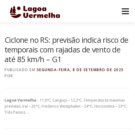
Pular
para
Menu
o
conteúdo
O MUNICÍPIO
NOTÍCIAS
IMAGENS DE LAGOA
Ciclone no RS: previsão indica risco de
temporais com rajadas de vento de
até 85 km/h – G1
FALE CONOSCO
PUBLICADO EM
SEGUNDA-FEIRA, 8 DE SETEMBRO DE 2025
POR
Lagoa Vermelha
– 11,6ºC; Canguçu – 12,2ºC. Temperaturas máximas
previstas. Iraí – 25°C; Frederico Westphalen – 24°C; Horizontina – 23°C;
Três Passos …