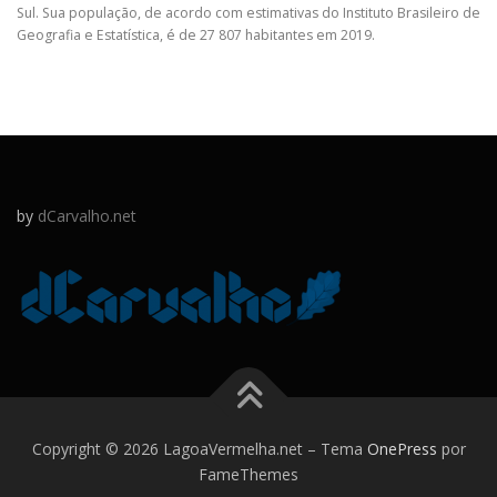
Sul. Sua população, de acordo com estimativas do Instituto Brasileiro de
Geografia e Estatística, é de 27 807 habitantes em 2019.
by
dCarvalho.net
Copyright © 2026 LagoaVermelha.net
–
Tema
OnePress
por
FameThemes