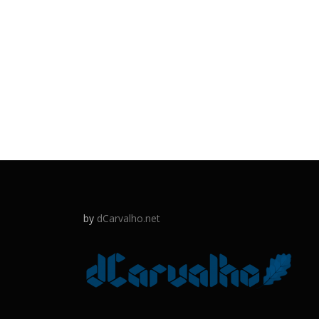
by
dCarvalho.net