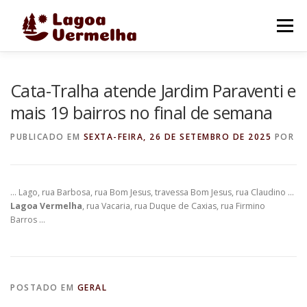
Pular
para
Menu
o
conteúdo
O MUNICÍPIO
NOTÍCIAS
IMAGENS DE LAGOA
Cata-Tralha atende Jardim Paraventi e
mais 19 bairros no final de semana
FALE CONOSCO
PUBLICADO EM
SEXTA-FEIRA, 26 DE SETEMBRO DE 2025
POR
… Lago, rua Barbosa, rua Bom Jesus, travessa Bom Jesus, rua Claudino …
Lagoa Vermelha
, rua Vacaria, rua Duque de Caxias, rua Firmino
Barros …
POSTADO EM
GERAL