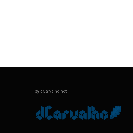
by
dCarvalho.net