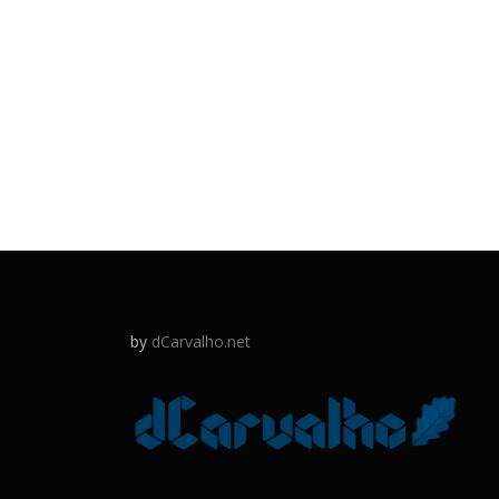
by
dCarvalho.net