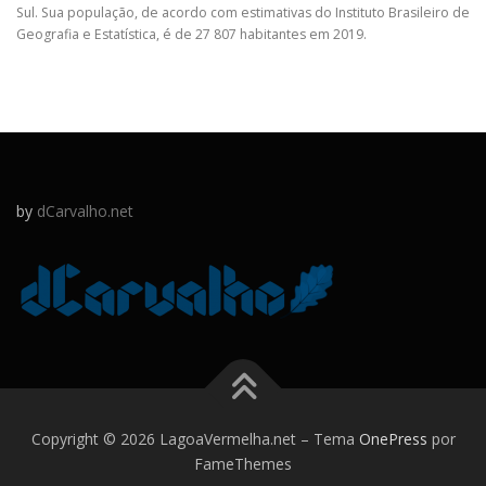
Sul. Sua população, de acordo com estimativas do Instituto Brasileiro de
Geografia e Estatística, é de 27 807 habitantes em 2019.
by
dCarvalho.net
Copyright © 2026 LagoaVermelha.net
–
Tema
OnePress
por
FameThemes