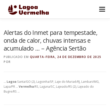
Pular
para
Menu
o
conteúdo
O MUNICÍPIO
NOTÍCIAS
IMAGENS DE LAGOA
Alertas do Inmet para tempestade,
onda de calor, chuvas intensas e
acumulado … – Agência Sertão
FALE CONOSCO
PUBLICADO EM
QUARTA-FEIRA, 24 DE DEZEMBRO DE 2025
POR
…
Lagoa
Santa/GO (2), Lagoinha/SP, Laje do Muriaé/RJ, Lambari/MG,
Lapa/PR …
Vermelha
/RS, Laguna/SC, Lajeado/RS (2), Lajeado do
Bugre/RS …