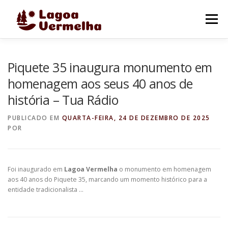
Pular
para
Menu
o
conteúdo
O MUNICÍPIO
NOTÍCIAS
IMAGENS DE LAGOA
Piquete 35 inaugura monumento em
homenagem aos seus 40 anos de
história – Tua Rádio
FALE CONOSCO
PUBLICADO EM
QUARTA-FEIRA, 24 DE DEZEMBRO DE 2025
POR
Foi inaugurado em
Lagoa Vermelha
o monumento em homenagem
aos 40 anos do Piquete 35, marcando um momento histórico para a
entidade tradicionalista …