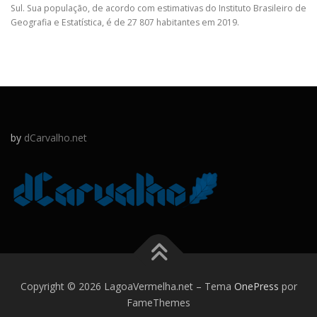
Sul. Sua população, de acordo com estimativas do Instituto Brasileiro de
Geografia e Estatística, é de 27 807 habitantes em 2019.
by
dCarvalho.net
Copyright © 2026 LagoaVermelha.net
–
Tema
OnePress
por
FameThemes