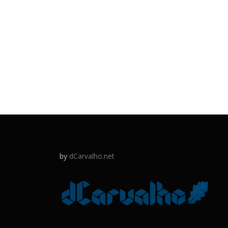
by
dCarvalho.net