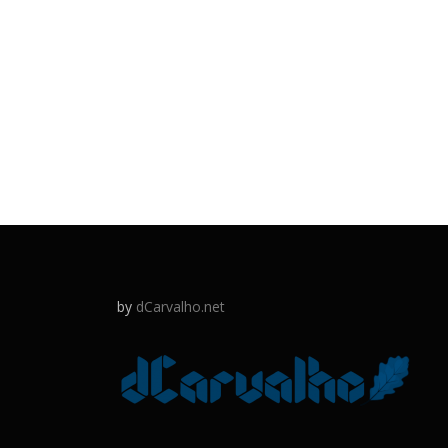
by
dCarvalho.net