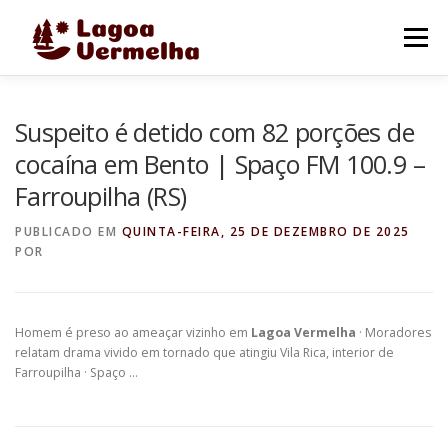
Pular
para
Menu
o
conteúdo
O MUNICÍPIO
NOTÍCIAS
IMAGENS DE LAGOA
Suspeito é detido com 82 porções de
cocaína em Bento | Spaço FM 100.9 –
Farroupilha (RS)
FALE CONOSCO
PUBLICADO EM
QUINTA-FEIRA, 25 DE DEZEMBRO DE 2025
POR
Homem é preso ao ameaçar vizinho em
Lagoa Vermelha
· Moradores
relatam drama vivido em tornado que atingiu Vila Rica, interior de
Farroupilha · Spaço …