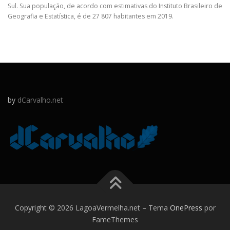
Sul. Sua população, de acordo com estimativas do Instituto Brasileiro de
Geografia e Estatística, é de 27 807 habitantes em 2019.
by
dCarvalho.net
Copyright © 2026 LagoaVermelha.net
–
Tema
OnePress
por
FameThemes