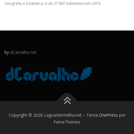
Geografia e Estatística, é de 27 807 habitantes em 2019.
by
dCarvalho.net
Copyright © 2026 LagoaVermelha.net
–
Tema
OnePress
por
FameThemes