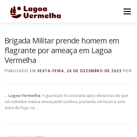
Pular
para
Menu
o
conteúdo
O MUNICÍPIO
NOTÍCIAS
IMAGENS DE LAGOA
Brigada Militar prende homem em
flagrante por ameaça em Lagoa
Vermelha
FALE CONOSCO
PUBLICADO EM
SEXTA-FEIRA, 26 DE DEZEMBRO DE 2025
POR
…
Lagoa Vermelha
. A guarnição foi acionada após denúncias de que
um indivíduo estaria ameaçando vizinhos, portando um facão e uma
arma de fogo, no …