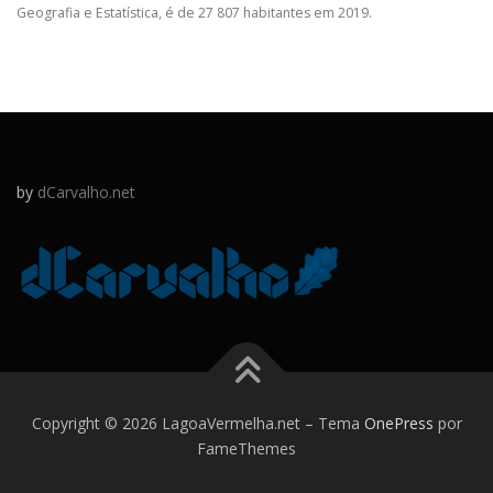
Geografia e Estatística, é de 27 807 habitantes em 2019.
by
dCarvalho.net
Copyright © 2026 LagoaVermelha.net
–
Tema
OnePress
por
FameThemes