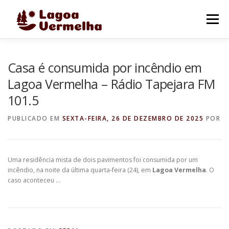
Pular
para
Menu
o
conteúdo
O MUNICÍPIO
NOTÍCIAS
IMAGENS DE LAGOA
Casa é consumida por incêndio em
Lagoa Vermelha – Rádio Tapejara FM
101.5
FALE CONOSCO
PUBLICADO EM
SEXTA-FEIRA, 26 DE DEZEMBRO DE 2025
POR
Uma residência mista de dois pavimentos foi consumida por um
incêndio, na noite da última quarta-feira (24), em
Lagoa Vermelha
. O
caso aconteceu …