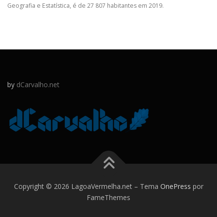
Geografia e Estatística, é de 27 807 habitantes em 2019.
by
dCarvalho.net
Copyright © 2026 LagoaVermelha.net
–
Tema
OnePress
por
FameThemes