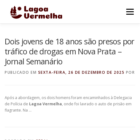
Pular
para
Menu
o
conteúdo
O MUNICÍPIO
NOTÍCIAS
IMAGENS DE LAGOA
Dois jovens de 18 anos são presos por
tráfico de drogas em Nova Prata –
Jornal Semanário
FALE CONOSCO
PUBLICADO EM
SEXTA-FEIRA, 26 DE DEZEMBRO DE 2025
POR
Após a abordagem, os dois homens foram encaminhados à Delegacia
de Polícia de
Lagoa Vermelha
, onde foi lavrado o auto de prisão em
flagrante. Na …