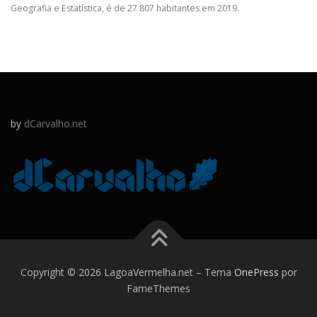
Geografia e Estatística, é de 27 807 habitantes em 2019.
by
dCarvalho.net
Copyright © 2026 LagoaVermelha.net
–
Tema
OnePress
por
FameThemes