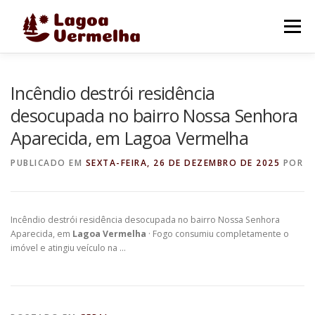
Pular
para
Menu
o
conteúdo
O MUNICÍPIO
NOTÍCIAS
IMAGENS DE LAGOA
Incêndio destrói residência
desocupada no bairro Nossa Senhora
Aparecida, em Lagoa Vermelha
FALE CONOSCO
PUBLICADO EM
SEXTA-FEIRA, 26 DE DEZEMBRO DE 2025
POR
Incêndio destrói residência desocupada no bairro Nossa Senhora
Aparecida, em
Lagoa Vermelha
· Fogo consumiu completamente o
imóvel e atingiu veículo na …