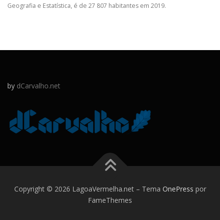
Geografia e Estatística, é de 27 807 habitantes em 2019.
by
dCarvalho.net
Copyright © 2026 LagoaVermelha.net
–
Tema
OnePress
por
FameThemes