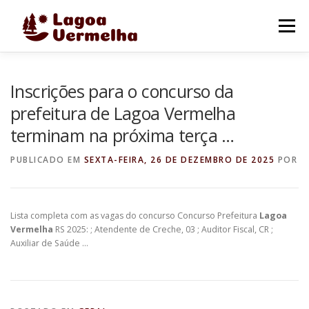
Pular
para
Menu
o
conteúdo
O MUNICÍPIO
NOTÍCIAS
IMAGENS DE LAGOA
Inscrições para o concurso da
prefeitura de Lagoa Vermelha
terminam na próxima terça …
FALE CONOSCO
PUBLICADO EM
SEXTA-FEIRA, 26 DE DEZEMBRO DE 2025
POR
Lista completa com as vagas do concurso Concurso Prefeitura
Lagoa
Vermelha
RS 2025: ; Atendente de Creche, 03 ; Auditor Fiscal, CR ;
Auxiliar de Saúde …