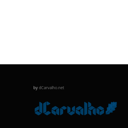
by
dCarvalho.net